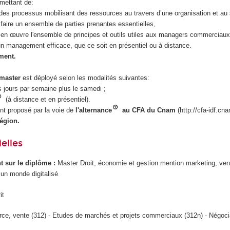
rmettant de:
r des processus mobilisant des ressources au travers d’une organisation et au 
faire un ensemble de parties prenantes essentielles,
 en œuvre l'ensemble de principes et outils utiles aux managers commerciau
n management efficace, que ce soit en présentiel ou à distance.
ment.
 master
est déployé selon les modalités suivantes:
ois jours par semaine plus le samedi ;
(à distance et en présentiel).
t proposé par la voie de
l'alternance
au CFA du Cnam
(http://cfa-idf.cna
égion.
elles
ant sur le diplôme :
Master Droit, économie et gestion mention marketing, ve
 un monde digitalisé
it
e, vente (312) - Etudes de marchés et projets commerciaux (312n) - Négocia