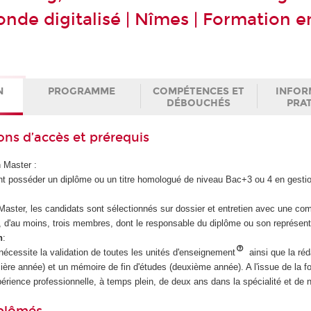
nde digitalisé | Nîmes | Formation e
N
PROGRAMME
COMPÉTENCES ET
INFOR
DÉBOUCHÉS
PRA
ons d’accès et prérequis
 Master :
t posséder un diplôme ou un titre homologué de niveau Bac+3 ou 4 en gestio
Master, les candidats sont sélectionnés sur dossier et entretien avec une co
, d'au moins, trois membres, dont le responsable du diplôme ou son représent
n
:
nécessite la validation de toutes les unités d'enseignement
ainsi que la réd
ière année) et un mémoire de fin d'études (deuxième année). A l'issue de la fo
xpérience professionnelle, à temps plein, de deux ans dans la spécialité et de