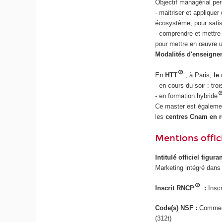
Objectif managérial pe
- maitriser et applique
écosystème, pour satis
- comprendre et mettre
pour mettre en œuvre u
Modalités d'enseigne
En
HTT
, à Paris,
le
- en cours du soir : tr
- en formation hybride
Ce master est égalemen
les
centres Cnam en r
Mentions offici
Intitulé officiel figur
Marketing intégré dans
Inscrit RNCP
:
Inscr
Code(s) NSF :
Commerc
(312t)