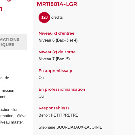
MR11801A-LGR
n
120
crédits
Niveau(x) d'entrée
MATIONS
Niveau 6 (Bac+3 et 4)
TIQUES
Niveau(x) de sortie
Niveau 7 (Bac+5)
En apprentissage
Oui
n, de
En professionnalisation
mmission
Oui
ant.
Responsable(s)
action d'un
Benoit PETITPRETRE
rmation, l'élève
 niveau master.
Stéphane BOURLIATAUX-LAJOINIE