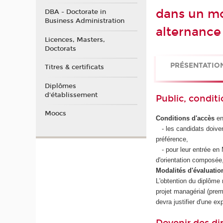
dans un mo
DBA - Doctorate in
Business Administration
alternance
Licences, Masters,
Doctorats
PRÉSENTATIO
Titres & certificats
Diplômes
d'établissement
Public, conditi
Moocs
Conditions d'accès
en
- les candidats doiven
préférence,
- pour leur entrée en 
d'orientation composée
Modalités d'évaluatio
L'obtention du diplôme 
projet managérial (prem
devra justifier d'une e