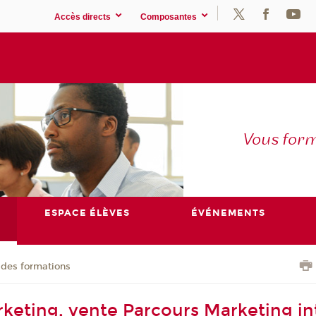
Accès directs
Composantes
Vous for
ESPACE ÉLÈVES
ÉVÉNEMENTS
 des formations
keting, vente Parcours Marketing in