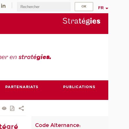
FR
Stra
tég
ie
s
mer en
straté
gie
s.
PARTENARIATS
PUBLICATIONS
Code Alternance:
tégré