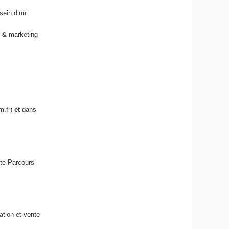
sein d’un
x & marketing
m.fr)
et
dans
nte Parcours
tion et vente