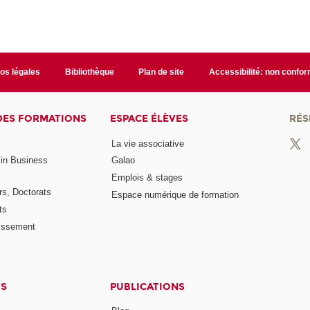
fos légales
Bibliothèque
Plan de site
Accessibilité: non confo
DES FORMATIONS
ESPACE ÉLÈVES
RÉS
La vie associative
 in Business
Galao
Emplois & stages
rs, Doctorats
Espace numérique de formation
ts
lissement
TS
PUBLICATIONS