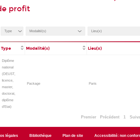
e profit
Type
Modalité(s)
Lieu(x)
Diplôme
national
(DEUST,
licence,
Package
Paris
master,
doctorat,
diplôme
d'Etat)
Premier
Précédent
1
Suiv
fos légales
Bibliothèque
Plan de site
Accessibilité: non confo