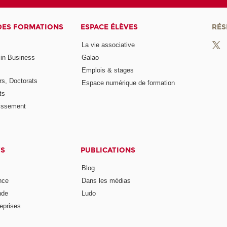
DES FORMATIONS
ESPACE ÉLÈVES
RÉS
La vie associative
 in Business
Galao
Emplois & stages
rs, Doctorats
Espace numérique de formation
ts
lissement
TS
PUBLICATIONS
Blog
nce
Dans les médias
nde
Ludo
reprises