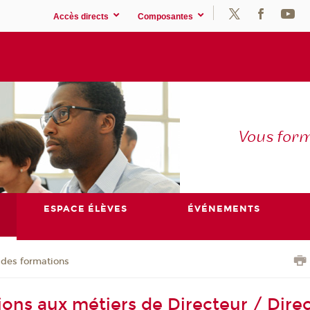
Accès directs
Composantes
Vous for
ESPACE ÉLÈVES
ÉVÉNEMENTS
 des formations
ions aux métiers de Directeur / Direc