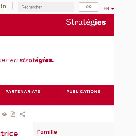
FR
Stra
tég
ie
s
mer en
straté
gie
s.
PARTENARIATS
PUBLICATIONS
Famille
trice