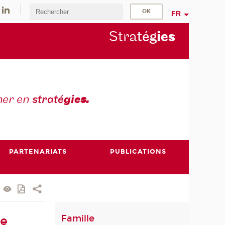
FR
Stra
tég
ie
s
mer en
straté
gie
s.
PARTENARIATS
PUBLICATIONS
Famille
ée