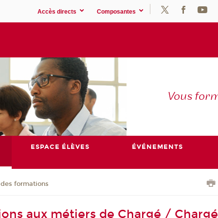
Accès directs
Composantes
Vous for
ESPACE ÉLÈVES
ÉVÉNEMENTS
 des formations
ions aux métiers de Chargé / Charg