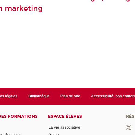
n marketing
fos légales
Bibliothèque
Plan de site
Accessibilité: non confo
DES FORMATIONS
ESPACE ÉLÈVES
RÉS
La vie associative
 in Business
Galao