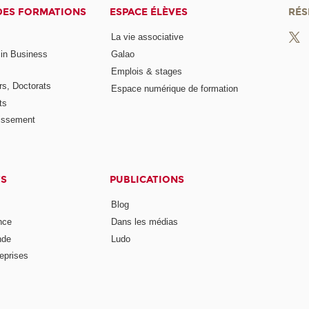
DES FORMATIONS
ESPACE ÉLÈVES
RÉS
La vie associative
 in Business
Galao
Emplois & stages
rs, Doctorats
Espace numérique de formation
ts
lissement
TS
PUBLICATIONS
Blog
nce
Dans les médias
nde
Ludo
reprises