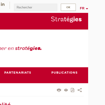
FR
Stra
tég
ie
s
mer en
straté
gie
s.
PARTENARIATS
PUBLICATIONS