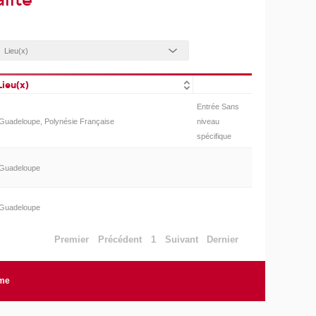
lité
Lieu(x)
Entrée Sans
Guadeloupe, Polynésie Française
niveau
spécifique
Guadeloupe
Guadeloupe
Premier
Précédent
1
Suivant
Dernier
rme