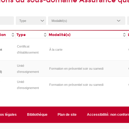
ions du sous-domaine Assurance qua
tion
Type
Modalité(s)
Certificat
et
À la carte
d'établissement
Unité
Formation en présentiel soir ou samedi
I)
d’enseignement
:
Unité
Formation en présentiel soir ou samedi
d’enseignement
fos légales
Bibliothèque
Plan de site
Accessibilité: non confo