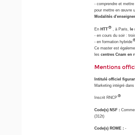
- comprendre et mettre
pour mettre en œuvre u
Modalités d'enseigne
En
HTT
, à Paris,
le
- en cours du soir : tr
- en formation hybride
Ce master est égalemen
les
centres Cnam en r
Mentions offici
Intitulé officiel figur
Marketing intégré dans
Inscrit RNCP
Code(s) NSF :
Commerc
(312t)
Code(s) ROME :
-