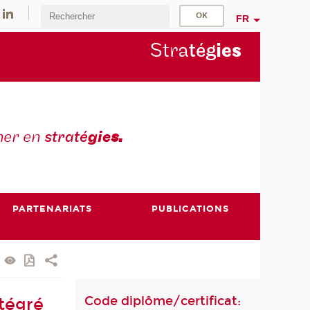
FR
Stra
tég
ie
s
mer en
straté
gie
s.
PARTENARIATS
PUBLICATIONS
Code diplôme/certificat:
tégré