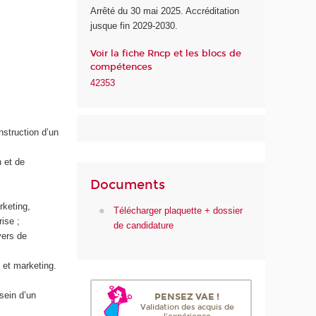
Arrêté du 30 mai 2025. Accréditation
u
jusque fin 2029-2030.
n
u
Voir la fiche Rncp et les blocs de
m
compétences
é
42353
r
i
q
u
nstruction d’un
e
e
n et de
t
Documents
d
e
rketing,
Télécharger plaquette + dossier
l
rise ;
de candidature
'
vers de
I
A
e et marketing.
sein d’un
PENSEZ VAE !
Validation des acquis de