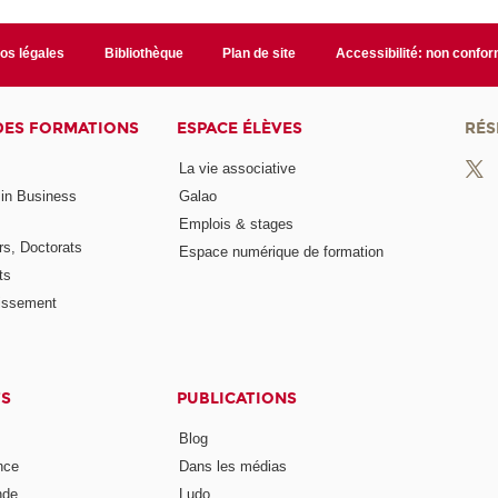
fos légales
Bibliothèque
Plan de site
Accessibilité: non confo
DES FORMATIONS
ESPACE ÉLÈVES
RÉS
La vie associative
 in Business
Galao
Emplois & stages
rs, Doctorats
Espace numérique de formation
ts
lissement
TS
PUBLICATIONS
Blog
nce
Dans les médias
nde
Ludo