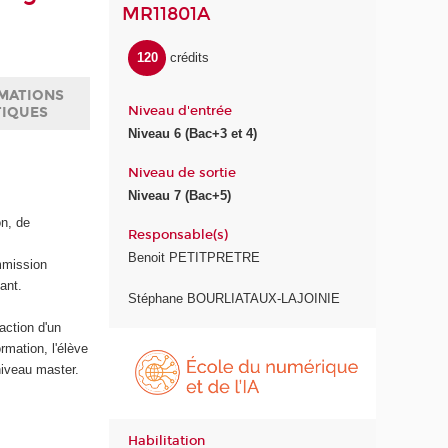
MR11801A
120
crédits
MATIONS
Niveau d'entrée
TIQUES
Niveau 6 (Bac+3 et 4)
Niveau de sortie
Niveau 7 (Bac+5)
n, de
Responsable(s)
Benoit PETITPRETRE
mmission
ant.
Stéphane BOURLIATAUX-LAJOINIE
action d'un
É
rmation, l'élève
c
 niveau master.
o
l
e
Habilitation
d