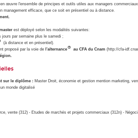
 en œuvre l'ensemble de principes et outils utiles aux managers commerciau
n management efficace, que ce soit en présentiel ou à distance.
ment.
 master
est déployé selon les modalités suivantes:
ois jours par semaine plus le samedi ;
(à distance et en présentiel).
t proposé par la voie de
l'alternance
au CFA du Cnam
(http://cfa-idf.cna
égion.
elles
ant sur le diplôme :
Master Droit, économie et gestion mention marketing, ve
 un monde digitalisé
e, vente (312) - Etudes de marchés et projets commerciaux (312n) - Négocia