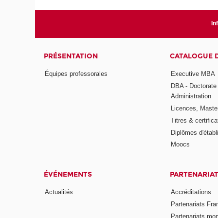
In
PRÉSENTATION
CATALOGUE 
Équipes professorales
Executive MBA
DBA - Doctorate
Administration
Licences, Maste
Titres & certifica
Diplômes d'étab
Moocs
ÉVÉNEMENTS
PARTENARIA
Actualités
Accréditations
Partenariats Fra
Partenariats mo