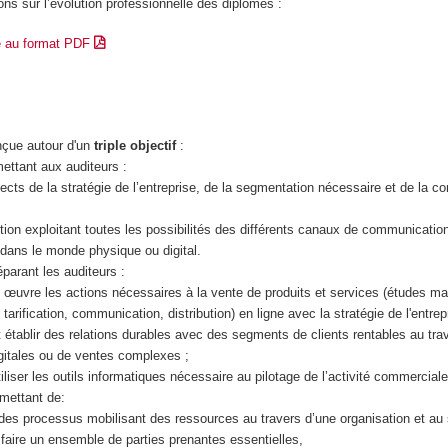
ons sur l’évolution professionnelle des diplômés :
e au format PDF
onçue autour d'un
triple objectif
:
ettant aux auditeurs :
ects de la stratégie de l’entreprise, de la segmentation nécessaire et de la co
action exploitant toutes les possibilités des différents canaux de communicatio
t dans le monde physique ou digital.
parant les auditeurs :
en œuvre les actions nécessaires à la vente de produits et services (études ma
tarification, communication, distribution) en ligne avec la stratégie de l'entrep
t établir des relations durables avec des segments de clients rentables au tra
itales ou de ventes complexes ;
tiliser les outils informatiques nécessaire au pilotage de l’activité commercial
rmettant de:
r des processus mobilisant des ressources au travers d’une organisation et au 
faire un ensemble de parties prenantes essentielles,