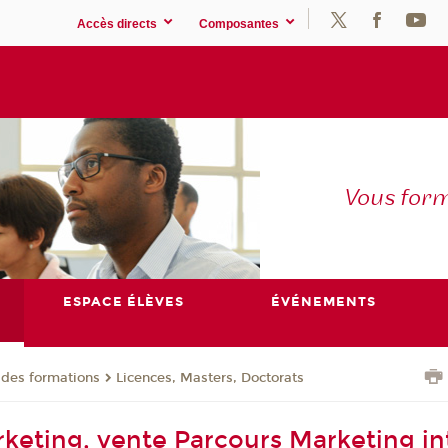
Accès directs
Composantes
Vous for
ESPACE ÉLÈVES
ÉVÉNEMENTS
 des formations
Licences, Masters, Doctorats
keting, vente Parcours Marketing in