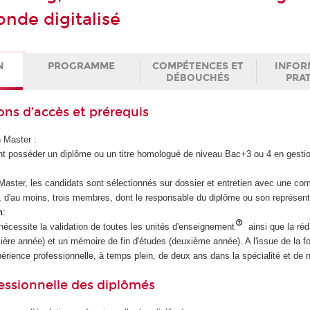
nde digitalisé
N
PROGRAMME
COMPÉTENCES ET
INFOR
DÉBOUCHÉS
PRA
ons d’accès et prérequis
 Master :
t posséder un diplôme ou un titre homologué de niveau Bac+3 ou 4 en gestio
Master, les candidats sont sélectionnés sur dossier et entretien avec une co
, d'au moins, trois membres, dont le responsable du diplôme ou son représent
n
:
nécessite la validation de toutes les unités d'enseignement
ainsi que la réd
ière année) et un mémoire de fin d'études (deuxième année). A l'issue de la fo
xpérience professionnelle, à temps plein, de deux ans dans la spécialité et de
essionnelle des diplômés