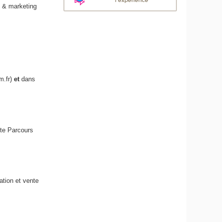
l'expérience
x & marketing
m.fr)
et
dans
nte Parcours
tion et vente