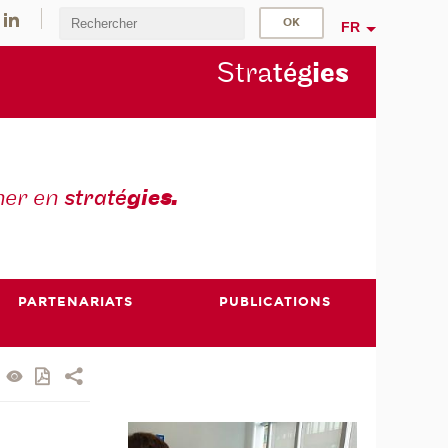
FR
Stra
tég
ie
s
mer en
straté
gie
s.
PARTENARIATS
PUBLICATIONS