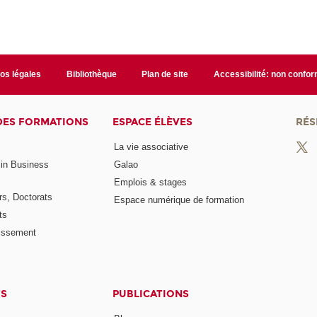
fos légales
Bibliothèque
Plan de site
Accessibilité: non confo
DES FORMATIONS
ESPACE ÉLÈVES
RÉS
La vie associative
 in Business
Galao
Emplois & stages
rs, Doctorats
Espace numérique de formation
ts
lissement
TS
PUBLICATIONS