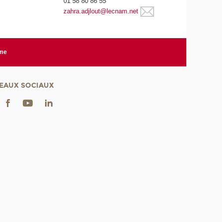
01 58 80 86 55
zahra.adjlout@lecnam.net
rme
EAUX SOCIAUX