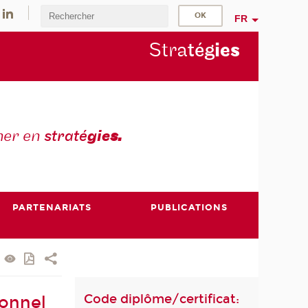
FR
Stra
tég
ie
s
mer en
straté
gie
s.
PARTENARIATS
PUBLICATIONS
Code diplôme/certificat:
onnel