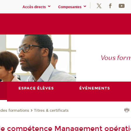
Accès directs
Composantes
Vous for
ESPACE ÉLÈVES
ÉVÉNEMENTS
 des formations
Titres & certificats
t de compétence Management opérati