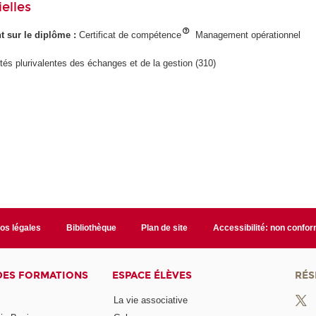
elles
ant sur le diplôme :
Certificat de compétence
Management opérationnel
ités plurivalentes des échanges et de la gestion (310)
fos légales
Bibliothèque
Plan de site
Accessibilité: non confo
DES FORMATIONS
ESPACE ÉLÈVES
RÉS
La vie associative