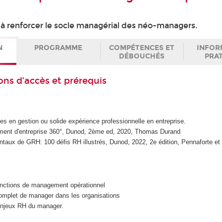
e à renforcer le socle managérial des néo-managers.
N
PROGRAMME
COMPÉTENCES ET
INFOR
DÉBOUCHÉS
PRA
ons d’accès et prérequis
s en gestion ou solide expérience professionnelle en entreprise.
ment d'entreprise 360°, Dunod, 2ème ed, 2020, Thomas Durand
ntaux de GRH: 100 défis RH illustrés, Dunod, 2022, 2e édition, Pennaforte et 
onctions de management opérationnel
complet de manager dans les organisations
njeux RH du manager.