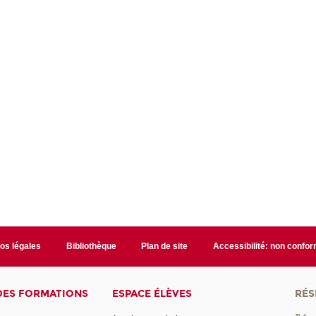
fos légales
Bibliothèque
Plan de site
Accessibilité: non confo
DES FORMATIONS
ESPACE ÉLÈVES
RÉS