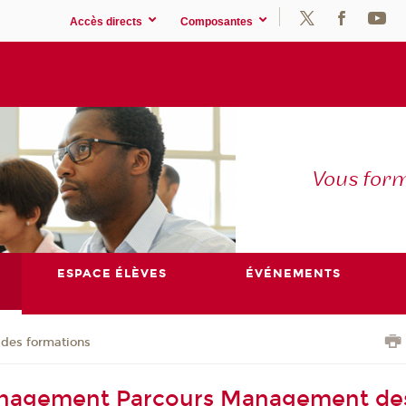
Accès directs
Composantes
Vous for
ESPACE ÉLÈVES
ÉVÉNEMENTS
 des formations
nagement Parcours Management de