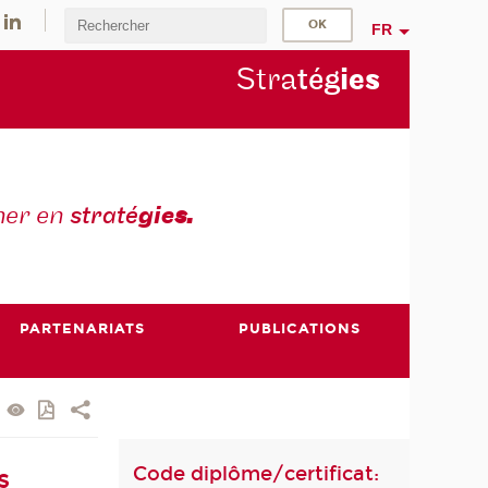
FR
Stra
tég
ie
s
mer en
straté
gie
s.
PARTENARIATS
PUBLICATIONS
Code diplôme/certificat:
s