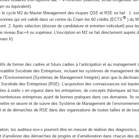
m ou équivalent).
ans le cycle M2 du Master Management des risques QSE et RSE se fait : 1. su
personnes qui ont validé dans un centre du Cnam les 60 crédits (ECTS
) du M
ent. 2. Après sélection (dossier de candidature et entretien individuel) pour l
 de niveau Bac+4 ou supérieur. L'inscription en M2 se fait directement auprès 
cnam.fr)
ifs de former des cadres et futurs cadres à l’anticipation et au management 
onsabilité Sociétale des Entreprises, incluant les systèmes de management de 
 de l’Environnement (Systèmes de Management Intégrés) ainsi que la déclinai
té Sociétale des Entreprises (RSE). L’acquisition des connaissances est basée
ites à outils » en vigueur dans les entreprises, de concepts théoriques ad hoc 
 nombreuses entreprises ayant de bonnes pratiques dans ces domaines. Ils se
mettre en œuvre et de suivre des Système de Management de l’environnement,
ité et de démarches de RSE dans des organisations de toutes tailles et de tou
ation, les auditeur·rice·s pourront être en mesure de réaliser des diagnostics, 
r et d’améliorer des démarches de progrès et d’amélioration dans chacun des 