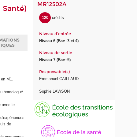
MR12502A
 Santé)
120
crédits
Niveau d'entrée
MATIONS
Niveau 6 (Bac+3 et 4)
TIQUES
Niveau de sortie
Niveau 7 (Bac+5)
Responsable(s)
Emmanuel CAILLAUD
e en M1.
Sophie LAWSON
eau homologué
e avec le
d'expériences
E
É
quis de
c
c
o
o
u de commerce,