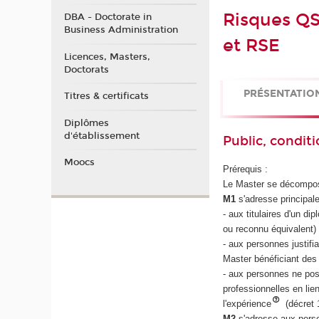
Risques QS
DBA - Doctorate in
Business Administration
et RSE
Licences, Masters,
Doctorats
PRÉSENTATIO
Titres & certificats
Diplômes
d'établissement
Public, conditi
Moocs
Prérequis :
Le Master se décompose
M1
s'adresse principal
- aux titulaires d'un 
ou reconnu équivalent)
- aux personnes justif
Master bénéficiant des
- aux personnes ne po
professionnelles en li
l'expérience
(décret
M2
s'adresse aux perso