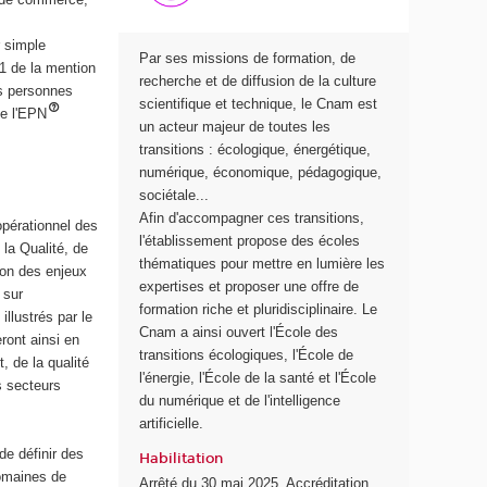
l
l
e
e
r simple
Par ses missions de formation, de
d
d
1 de la mention
recherche et de diffusion de la culture
e
e
es personnes
scientifique et technique, le Cnam est
s
l
de l'EPN
un acteur majeur de toutes les
t
a
transitions : écologique, énergétique,
r
S
numérique, économique, pédagogique,
a
a
sociétale...
n
n
Afin d'accompagner ces transitions,
s
t
opérationnel des
l'établissement propose des écoles
i
é
la Qualité, de
thématiques pour mettre en lumière les
t
son des enjeux
expertises et proposer une offre de
i
 sur
formation riche et pluridisciplinaire. Le
o
illustrés par le
Cnam a ainsi ouvert l'École des
n
ront ainsi en
transitions écologiques, l'École de
s
 de la qualité
l'énergie, l'École de la santé et l'École
é
s secteurs
du numérique et de l'intelligence
c
artificielle.
o
l
de définir des
Habilitation
o
domaines de
Arrêté du 30 mai 2025. Accréditation