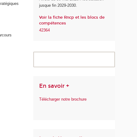
g
tratégiques
jusque fin 2029-2030.
i
q
Voir la fiche Rncp et les blocs de
u
compétences
e
42364
s
arcours
En savoir +
Télécharger notre brochure