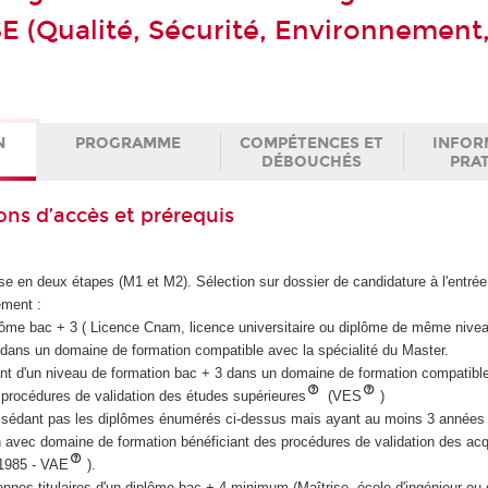
E (Qualité, Sécurité, Environnement,
N
PROGRAMME
COMPÉTENCES ET
INFOR
DÉBOUCHÉS
PRA
ons d’accès et prérequis
 en deux étapes (M1 et M2). Sélection sur dossier de candidature à l'entré
ement :
diplôme bac + 3 ( Licence Cnam, licence universitaire ou diplôme de même niv
 dans un domaine de formation compatible avec la spécialité du Master.
iant d'un niveau de formation bac + 3 dans un domaine de formation compatibl
 procédures de validation des études supérieures
(VES
)
ssédant pas les diplômes énumérés ci-dessus mais ayant au moins 3 années 
en avec domaine de formation bénéficiant des procédures de validation des ac
 1985 - VAE
).
nnes titulaires d'un diplôme bac + 4 minimum (Maîtrise, école d'ingénieur o