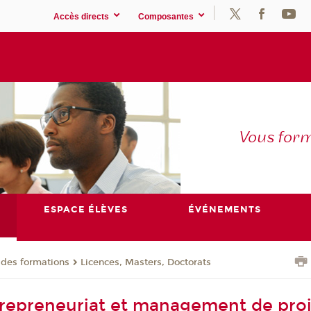
Accès directs
Composantes
Vous for
ESPACE ÉLÈVES
ÉVÉNEMENTS
 des formations
Licences, Masters, Doctorats
repreneuriat et management de proj