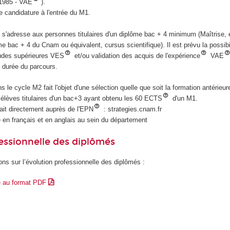
 1985 - VAE
).
e candidature à l'entrée du M1.
s'adresse aux personnes titulaires d'un diplôme bac + 4 minimum (Maîtrise, 
me bac + 4 du Cnam ou équivalent, cursus scientifique). Il est prévu la possibi
tudes supérieures VES
et/ou validation des acquis de l'expérience
VAE
 durée du parcours.
ns le cycle M2 fait l'objet d'une sélection quelle que soit la formation antérieure 
élèves titulaires d'un bac+3 ayant obtenu les 60 ECTS
d'un M1.
fait directement auprès de l'EPN
: strategies.cnam.fr
 en français et en anglais au sein du département
essionnelle des diplômés
ons sur l’évolution professionnelle des diplômés :
e au format PDF