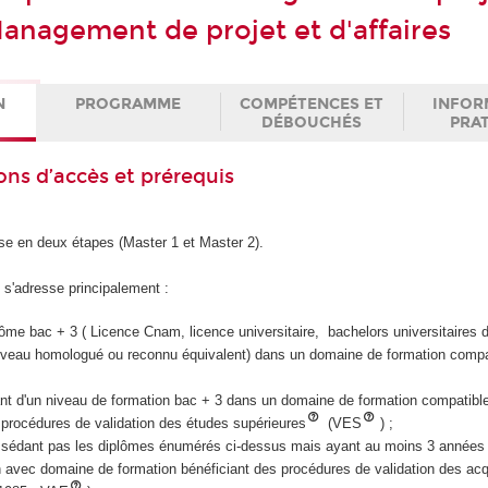
anagement de projet et d'affaires
N
PROGRAMME
COMPÉTENCES ET
INFOR
DÉBOUCHÉS
PRA
ons d’accès et prérequis
e en deux étapes (Master 1 et Master 2).
s'adresse principalement :
iplôme bac + 3 ( Licence Cnam, licence universitaire, bachelors universitaires 
veau homologué ou reconnu équivalent) dans un domaine de formation compat
iant d'un niveau de formation bac + 3 dans un domaine de formation compatibl
 procédures de validation des études supérieures
(VES
) ;
ssédant pas les diplômes énumérés ci-dessus mais ayant au moins 3 années 
en avec domaine de formation bénéficiant des procédures de validation des ac