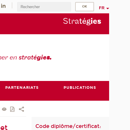
FR
Stra
tég
ie
s
mer en
straté
gie
s.
PARTENARIATS
PUBLICATIONS
Code diplôme/certificat:
et