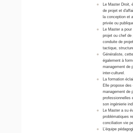
Le Master Droit,
de projet et d'aff
la conception et 
privée ou publiqu
Le Master a pour 
projet ou chef de 
conduite de projet
tactique, structur
Généraliste, cett
également à forme
management de pro
inter-culturel.
La formation écla
Elle propose des 
management de pro
professionnelles e
son ingénierie indi
Le Master a su év
problématiques r
conciliation vie p
L’équipe pédagog