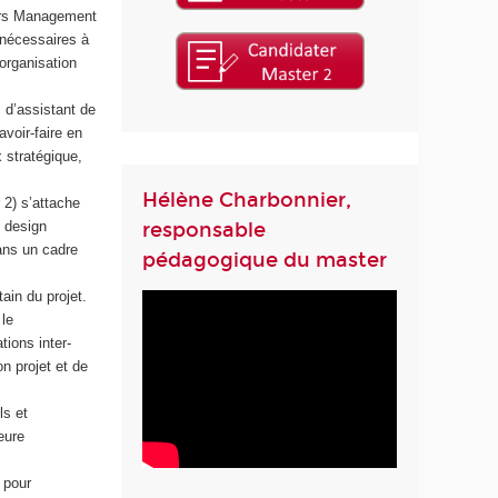
ours Management
x nécessaires à
organisation
 d’assistant de
avoir-faire en
 stratégique,
Hélène Charbonnier,
 2) s’attache
 design
responsable
dans un cadre
pédagogique du master
in du projet.
le
tions inter-
on projet et de
ls et
eure
 pour