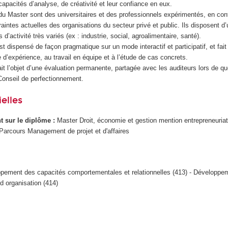
capacités d’analyse, de créativité et leur confiance en eux.
u Master sont des universitaires et des professionnels expérimentés, en con
traintes actuelles des organisations du secteur privé et public. Ils disposent 
d’activité très variés (ex : industrie, social, agroalimentaire, santé).
t dispensé de façon pragmatique sur un mode interactif et participatif, et fait
e d’expérience, au travail en équipe et à l’étude de cas concrets.
it l’objet d’une évaluation permanente, partagée avec les auditeurs lors de qu
onseil de perfectionnement.
elles
ant sur le diplôme :
Master Droit, économie et gestion mention entrepreneuriat
arcours Management de projet et d'affaires
pement des capacités comportementales et relationnelles (413) - Développe
 d organisation (414)