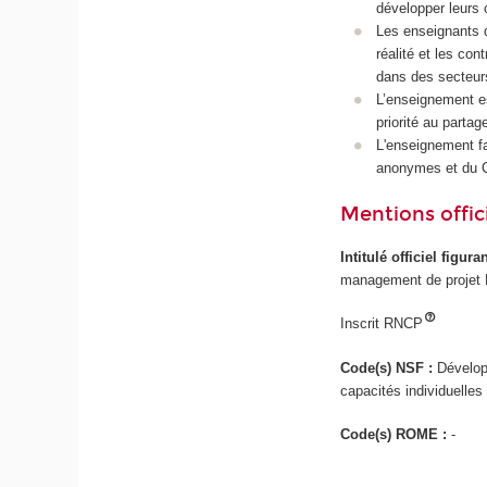
développer leurs 
Les enseignants d
réalité et les con
dans des secteurs 
L’enseignement es
priorité au partag
L'enseignement fa
anonymes et du C
Mentions offici
Intitulé officiel figur
management de projet P
Inscrit RNCP
Code(s) NSF :
Dévelop
capacités individuelles
Code(s) ROME :
-