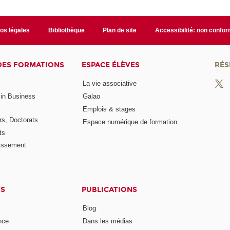
fos légales
Bibliothèque
Plan de site
Accessibilité: non confo
DES FORMATIONS
ESPACE ÉLÈVES
RÉS
La vie associative
 in Business
Galao
Emplois & stages
rs, Doctorats
Espace numérique de formation
ts
lissement
TS
PUBLICATIONS
Blog
nce
Dans les médias