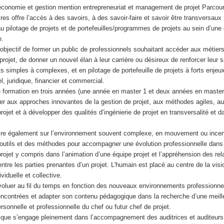
 économie et gestion mention entrepreneuriat et management de projet Parc
aires offre l’accès à des savoirs, à des savoir-faire et savoir être transversau
au pilotage de projets et de portefeuilles/programmes de projets au sein d’une 
e.
objectif de former un public de professionnels souhaitant accéder aux métiers
projet, de donner un nouvel élan à leur carrière ou désireux de renforcer leur s
s simples à complexes, et en pilotage de portefeuille de projets à forts enjeux
el, juridique, financier et commercial.
e formation en trois années (une année en master 1 et deux années en master
r aux approches innovantes de la gestion de projet, aux méthodes agiles, au
jet et à développer des qualités d’ingénierie de projet en transversalité et 
ire également sur l’environnement souvent complexe, en mouvement ou incerta
outils et des méthodes pour accompagner une évolution professionnelle dans 
jet y compris dans l’animation d’une équipe projet et l’appréhension des rela
ntre les parties prenantes d’un projet. L'humain est placé au centre de la visi
viduelle et collective.
oluer au fil du temps en fonction des nouveaux environnements professionne
encontrées et adapter son contenu pédagogique dans la recherche d’une meill
ersonnelle et professionnelle du chef ou futur chef de projet.
ique s’engage pleinement dans l’accompagnement des auditrices et auditeurs