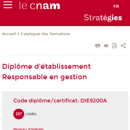
FR
Stra
tég
ie
s
Catalogue des formations
Accueil
Diplôme d'établissement
Responsable en gestion
Code diplôme/certificat: DIE9200A
107
crédits
Niveau d'entrée